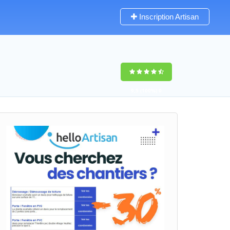
Inscription Artisan
9,5
(100%)
0
votes