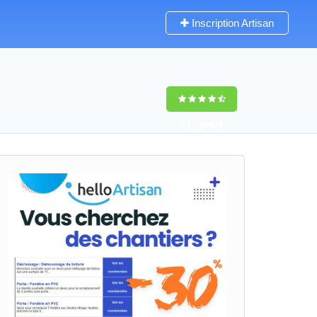
Inscription Artisan
9,5
(100%)
0
votes